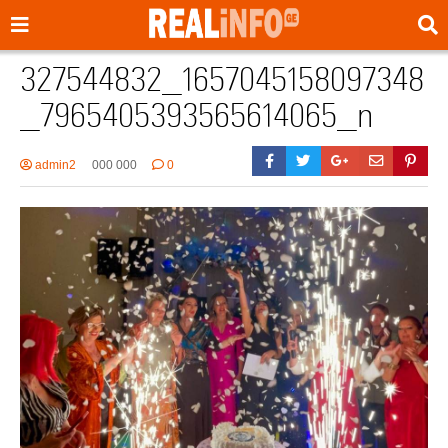
327544832_1657045158097348
_7965405393565614065_n
admin2
000 000
0