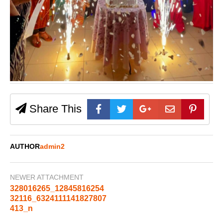
Share This
AUTHOR
admin2
NEWER ATTACHMENT
328016265_12845816254
32116_6324111141827807
413_n