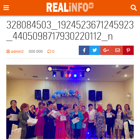
328084503_1924523671245923
_4405098717930220112_n
admin2
000 000
0