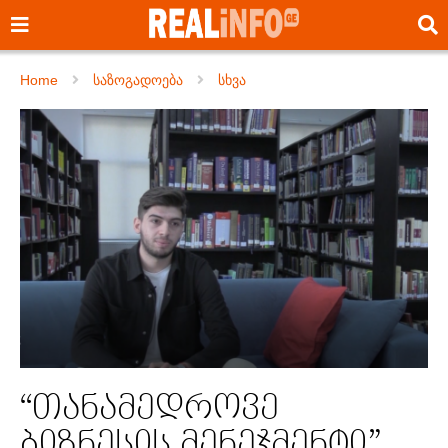
Home
საზოგადოება
სხვა
“თანამედროვე
ბიზნესის მენეჯმენტი”