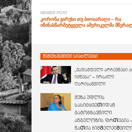
NEWER POST
კორონა ვირუსი თუ ბიოიარაღი – რა
იწინასწარმეტყველა ამერიკელმა მწერა
შემთხვევითი სიახლეები
,,ვადამდელი არჩევნები 
იქნება” – ირაკლი
ღარიბაშვილი
მუზა უფლის
სასიტყვეᲗიდან
გამოგზავნილი
ანგელოზის ფრᲗებია 
ნაᲗია ჯიმᲨელეიᲨვილ