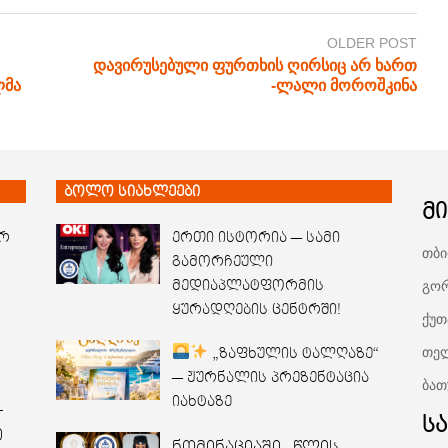
OLDER POST
დავირუსებული ფურთხის ღირსიც არ ხართ
ლმა
-ლალი მოროშკინა
ბოლო სიახლეები
მ
არ
ერთი ისტორია — სამი
თბი
გამორჩეული
გორ
მედიაპლატფორმის
ყურადღების ცენტრში!
ქუთ
თელ
„ზაფხულის ტალღაზე“
— ჟურნალის პრეზენტაცია
ბათ
იახტაზე
–
ს
ი
ნომინაციაში „წლის