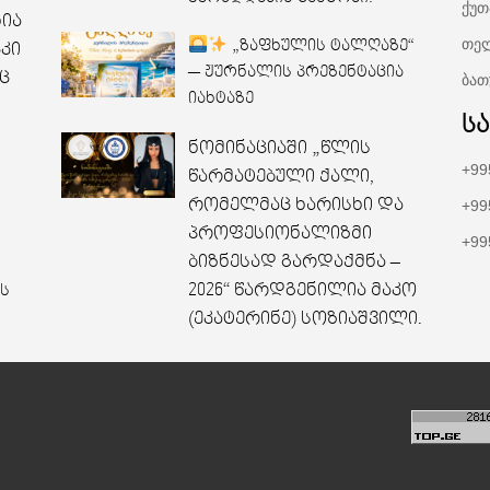
ქუთ
ხია
თელ
„ზაფხულის ტალღაზე“
კი
— ჟურნალის პრეზენტაცია
ც
ბათ
იახტაზე
ს
ნომინაციაში „წლის
+99
წარმატებული ქალი,
რომელმაც ხარისხი და
+99
პროფესიონალიზმი
+99
ბიზნესად გარდაქმნა –
2026“ წარდგენილია მაკო
ს
(ეკატერინე) სოზიაშვილი.