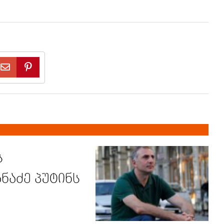
ს
ნაძე პუტინს