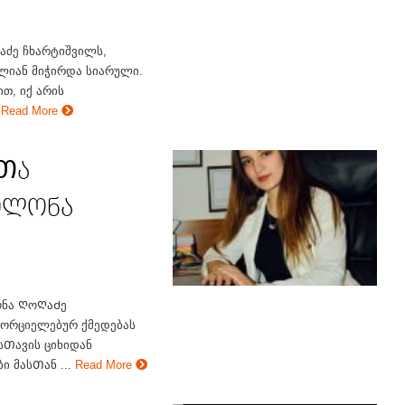
შაძე ჩხარტიშვილს,
ალიან მიჭირდა სიარული.
ით, იქ არის
Read More
ტᲗა
-ილონა
ონა ᲦოᲦაᲫე
ხორციელებურ ქმედებას
სᲗავის ციხიდან
 მასᲗან ...
Read More