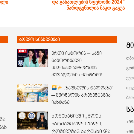
ვილი
და განათლების სფეროში 2024”
წარდგენილია მაკო გაგუა
ბოლო სიახლეები
მ
ერთი ისტორია — სამი
თბი
გამორჩეული
გორ
მედიაპლატფორმის
ყურადღების ცენტრში!
ქუთ
თელ
„ზაფხულის ტალღაზე“
— ჟურნალის პრეზენტაცია
ბათ
იახტაზე
ს
ნომინაციაში „წლის
ნა
+99
წარმატებული ქალი,
ებს
რომელმაც ხარისხი და
+99