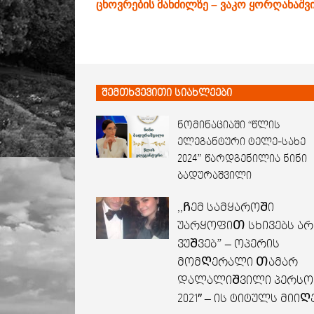
ცხოვრების მანძილზე – ვაკო ყორღანაშ
შემთხვევითი სიახლეები
ნომინაციაში “წლის
ელეგანტური ტელე-სახე
2024” წარდგენილია ნინი
ბადურაშვილი
,,Ჩემ სამყაროᲨი
უარყოფიᲗ სხივებს არ
ვუᲨვებ” – ოპერის
მომᲦერალი Თამარ
დალალიᲨვილი პერსო
2021″ – ის ტიტულს მიიᲦ