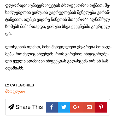
ფლო­რი­დის უნი­ვერ­სი­ტე­ტის პრო­ფე­სო­რის თქმით, შე­
საძ­ლე­ბე­ლია ვირუ­სის გავ­რცე­ლე­ბის შე­ნე­ლე­ბა კა­რან­
ტი­ნე­ბით, თუმ­ცა ვიდ­რე ჩი­ნე­თის მთავ­რო­ბა აღ­ნიშ­ნულ
ზო­მებს მი­მარ­თავ­და, ვირუ­სი სხვა ქვეყ­ნებ­ში გავ­რცელ­
და.
ლონ­გი­ნის თქმით, მისი შე­ხე­დუ­ლე­ბი ემ­ყა­რე­ბა მო­ნა­ცე­
მებს, რო­მე­ლიც აჩ­ვე­ნებს, რომ ვირუ­სით ინ­ფი­ცი­რე­ბუ­
ლი ყვე­ლა ადა­მი­ა­ნი ინ­ფექ­ცი­ას გა­დას­ცემს ორ ან სამ
ადა­მი­ანს.
CATEGORIES
მსოფლიო
Share This