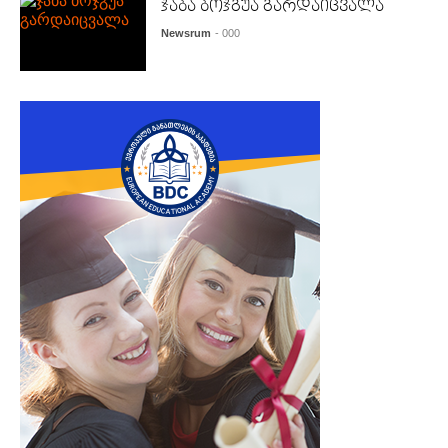
ჯაბა ბოჯგუა გარდაიცვალა
Newsrum
- 000