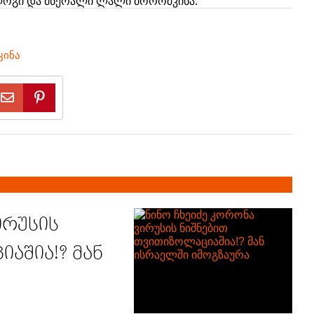
­ლო­გი და მწე­რა­ლი ლალი მო­როშ­კი­ნა.
ინა
ირუსის
აშია!? მან