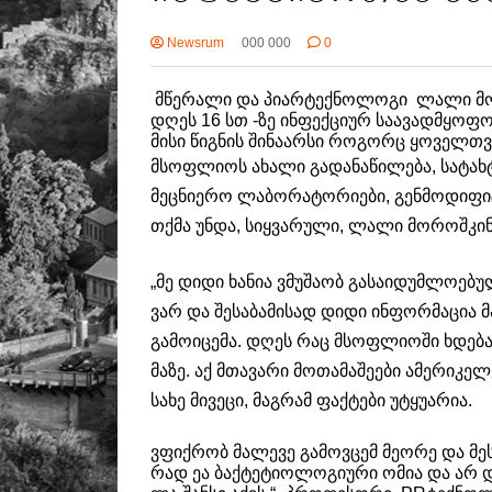
Newsrum
000 000
0
მწე­რალი და პიარტექნოლოგი ლალი მო­როშ­
დღეს 16 სთ -ზე ინფექციურ საავადმყოფ
მისი წიგნის შინაარსი როგორც ყოველთვ
მსოფ­ლი­ოს ახა­ლი გა­და­ნა­წი­ლე­ბა, სა­ტახ­ტ
მეც­ნი­ე­რო ლა­ბო­რა­ტო­რი­ე­ბი, გენ­მო­დი­ფი
თქმა უნდა, სიყ­ვა­რუ­ლი, ლალი მო­როშ­კი­ნა
„მე დიდი ხა­ნია ვმუ­შა­ობ გა­სა­ი­დუმ­ლო­ე­ბუ­
ვარ და შე­სა­ბა­მი­სად დიდი ინ­ფორ­მა­ცია 
გა­მო­ი­ცე­მა. დღეს რაც მსოფ­ლი­ო­ში ხდე­ბა 
მა­ზე. აქ მთა­ვა­რი მო­თა­მა­შე­ე­ბი ამე­რი­კ
სახე მი­ვე­ცი, მაგ­რამ ფაქ­ტე­ბი უტყუ­ა­რია.
ვფიქ­რობ მა­ლე­ვე გა­მოვ­ცემ მე­ო­რე და მე­
რად ეა ბაქ­ტე­ტი­ო­ლო­გი­უ­რი ომია და არ 