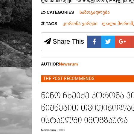
ლა შან­სი აქვს.“ -პრო­ფე­სო­რი, PRტექ­ნო
საზოგადოება
CATEGORIES
კორონა ვირუსი
ლალი მოროშკ
TAGS
Share This
AUTHOR
Newsrum
THE POST RECOMMENDS
ნინო ჩხეიძე კორონა ვ
ნიშნებით თვითიზოლაცი
ისრაელში იმოგზაურა
Newsrum
- 000