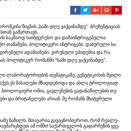
კი­ნა წიგ­ნის „სამი დღე ვაქ­ცი­ნამ­დე“ პრეზენტაციას
ოსთან გამართავს.
ის საკმაოდ საინტერესო და დამაინტრიგებელია.
ო თა­მა­შე­ბი, პო­ლი­ტი­კუ­რი ინ­ტრი­გე­ბი, და­ხუ­რუ­ლი სა­
­ცი­რე­ბუ­ლი ადა­მი­ა­ნე­ბი, ვირუ­სუ­ლი ეპი­დე­მია და რა
ს პო­ლი­ტი­კურ რო­მან­ში “სამი დღე ვაქ­ცი­ნამ­დე”.
ლი ლა­ბო­რა­ტო­რი­ე­ბის თე­მა­ტი­კა­ზე, გე­ნე­ტი­კო­სის შვი­ლი
მაქვს.ეს მა­სა­ლე­ბი მზად­დე­ბო­და და ახლა ტრი­ლო­გი­ად
ბი­ო­ლო­გი­უ­რი ომია, გავ­ლე­ნე­ბის გა­და­ნა­წი­ლე­ბის თე­
ე­ლე­ბი და ბრი­ტა­ნე­ლე­ბი არი­ან. მე რო­მანს მხატ­ვრუ­ლი
სა­მე ნა­წილს. მთა­ვა­რია გა­ვაც­ნო­ბი­ე­როთ, რომ რე­ა­ლუ­
დავ­მარ­ცხდეთ ამ ომში! სა­ქარ­თვე­ლოს გა­დარ­ჩე­ნის ყვე­