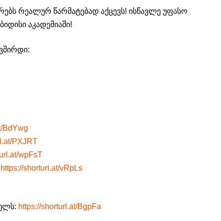
რებს რეალურ წარმატებად აქცევს! ისწავლე უფასო
იდისი აკადემიაში!
ვშირდი:
.at/BdYwg
url.at/PXJRT
turl.at/wpFsT
–
https://shorturl.at/vRpLs
მულს:
https://shorturl.at/BgpFa