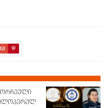
ამორჩეული
ეველოპერულ