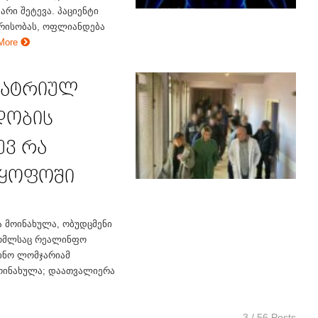
არი შეტევა. პაციენტი
არისობას, ოფლიანდება
More
იატრიულ
დობის
ევ რა
მყოფოში
 მოინახულა, ობუდცმენი
 რომლსაც რეალინფო
ინო ლომჯარიამ
ოინახულა; დაათვალიერა
3 / 56 Posts