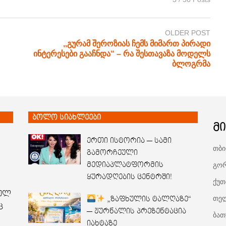
OLDER POST
,,გურამ შეროზიას ჩემს მიმართ პირადი
ინტერესები გააჩნდა“ – რა შესთავაზა მოდელს
ბლოგრმა
ბოლო სიახლეები
მ
ერთი ისტორია — სამი
თბი
გამორჩეული
გორ
მედიაპლატფორმის
ყურადღების ცენტრში!
ქუთ
ბულ
თელ
„ზაფხულის ტალღაზე“
ც
— ჟურნალის პრეზენტაცია
ბათ
იახტაზე