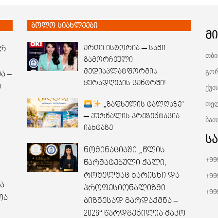
ბოლო სიახლეები
მ
არ
ერთი ისტორია — სამი
თბი
გამორჩეული
გორ
მედიაპლატფორმის
ა –
ყურადღების ცენტრში!
ი
ქუთ
თელ
„ზაფხულის ტალღაზე“
— ჟურნალის პრეზენტაცია
ბათ
იახტაზე
ს
ნომინაციაში „წლის
+99
წარმატებული ქალი,
რომელმაც ხარისხი და
+99
ა
პროფესიონალიზმი
+99
ოა
ბიზნესად გარდაქმნა –
2026“ წარდგენილია მაკო