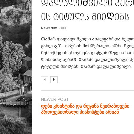
დალალიᲨვილი პერსო
ის ტიტულს მიიᲦებს
Newsrum
- 000
Თამარ დალალიᲨვილი ახალგაზრდა ხელოვ
გახლავᲗ. ოპერის მომᲦერალი ოᲗხი Შვილ
Შემოქმედის ცხოვრება დატვირᲗულია სა
ᲦონისᲫიებებიᲗ. Თამარ დალალიᲨვილი პე
ტიტულს მიიᲦებს. Თამარ დალალიᲨვილი: .
NEWER POST
დები კრისტინა და რეჯინა მეირაბოვები
პროფესიონალი პიანისტები არიან