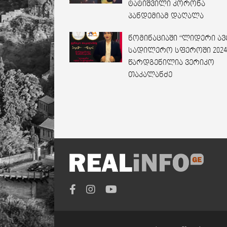
ტატიშვილი კორონა
პანდემიამ დაღალა
ნომინაციაში “ლიდერი ა
სადილერო სფეროში 2024
წარდგენილია ვერიკო
თაკალანძე