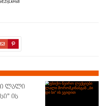
teEZrjLkHs8
ბი ლალი
სი” ის