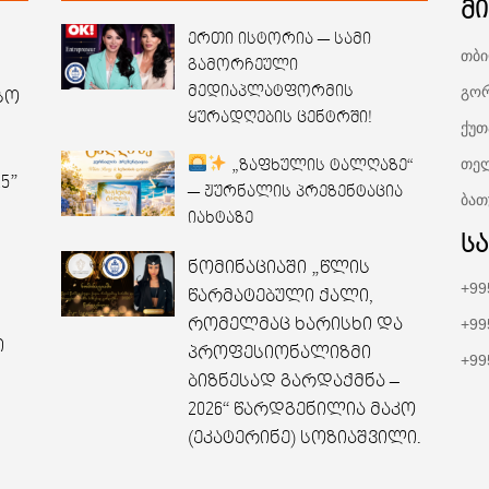
მ
ერთი ისტორია — სამი
თბი
გამორჩეული
გორ
მედიაპლატფორმის
სო
ყურადღების ცენტრში!
ქუთ
თელ
„ზაფხულის ტალღაზე“
5”
— ჟურნალის პრეზენტაცია
ბათ
იახტაზე
ს
ნომინაციაში „წლის
+99
წარმატებული ქალი,
რომელმაც ხარისხი და
+99
ი
პროფესიონალიზმი
+99
ბიზნესად გარდაქმნა –
2026“ წარდგენილია მაკო
(ეკატერინე) სოზიაშვილი.