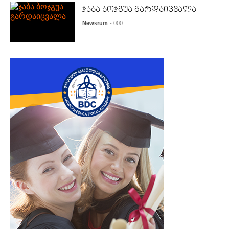
ჯაბა ბოჯგუა გარდაიცვალა
Newsrum
- 000