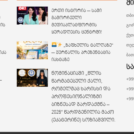
მ
ერთი ისტორია — სამი
თბი
უ
გამორჩეული
გორ
 ის
მედიაპლატფორმის
ყურადღების ცენტრში!
ქუთ
თელ
„ზაფხულის ტალღაზე“
იკა
— ჟურნალის პრეზენტაცია
ბათ
იახტაზე
ს
ნომინაციაში „წლის
+99
–
წარმატებული ქალი,
რომელმაც ხარისხი და
+99
პროფესიონალიზმი
+99
ბიზნესად გარდაქმნა –
2026“ წარდგენილია მაკო
(ეკატერინე) სოზიაშვილი.