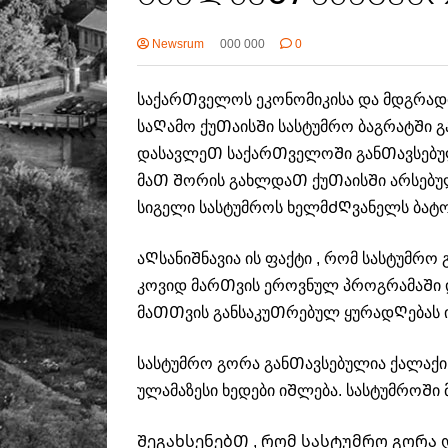
Newsrum
000 000
0
საქარᲗველოს ეკონომიკისა და მდგრადი
საᲦამო ქუᲗაისᲨი სასტუმრო ბაგრატᲨი
დასავლეᲗ საქარᲗველოᲨი განᲗავსებუ
მაᲗ Შორის გახლდაᲗ ქუᲗაისᲨი არსებუ
სიგელი სასტუმროს ხელმᲫᲦვანელს ბატო
აᲦსანიᲨნავია ის ფაქტი , რომ სასტუმ
კოვიდ მარᲗვის ეროვნულ პროგრამაᲨი დ
მაᲗᲗვის განსაკუᲗრებულ ყურადᲦებას ი
სასტუმრო გორა განᲗავსებულია ქალაქის
ულამაზესი ხედები იᲨლება. სასტუმროᲨი 
ᲨეგახსენებᲗ , რომ სასტუმრო გორა