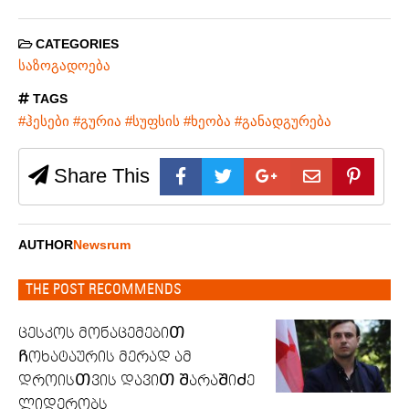
CATEGORIES
საზოგადოება
TAGS
#ჰესები #გურია #სუფსის #ხეობა #განადგურება
Share This
AUTHOR
Newsrum
THE POST RECOMMENDS
ცესკოს მონაცემებიᲗ
Ჩოხატაურის მერად ამ
დროისᲗვის დავიᲗ ᲨარაᲨიᲫე
ლიდერობს