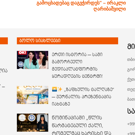
გამოცხადებაც დაგვჭირდეს“ – ირაკლი
ღარიბაშვილი
ბოლო სიახლეები
მ
ერთი ისტორია — სამი
თბი
გამორჩეული
გორ
მედიაპლატფორმის
ლია
ყურადღების ცენტრში!
ქუთ
 –
თელ
„ზაფხულის ტალღაზე“
— ჟურნალის პრეზენტაცია
ბათ
იახტაზე
ს
ნომინაციაში „წლის
+99
წარმატებული ქალი,
რომელმაც ხარისხი და
+99